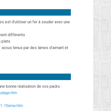
s est d’utiliser un fer à souder avec une
nt différents :
 plats.
: accus tenus par des lames d’aimant et
une bonne réalisation de vos packs :
udage.htm
k_1-10eme.htm