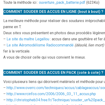
Toute la méthode ici :
ouverture_pack_batterie.pdf
(623Ko)
COMMENT SOUDER DES ACCUS EN LIGNE (bout à bout) ?
La meilleure méthode pour réaliser des soudures irréprochable
panne en T.
Deux sites vous présentent en photos deux procédés légèreme
–
Le site du maître Legallou
: accus dans une gouttière et fer à
–
Le site Aéromodélisme Radiocommandé
(désolé, lien mort)
fer à la verticale.
A vous de choisir celle qui vous convient le mieux.
COMMENT SOUDER DES ACCUS EN PACK (cote à cote) ?
Voici plusieurs liens qui décrivent matériels et méthode pour 
–
http://www.overrc.com/techniques/accus/cablageaccus/so
–
http://www.rcinfos.com/2006/2006_03_11_accus.php
–
http://christopheb34.free.fr/Technique/souder_un%20pac